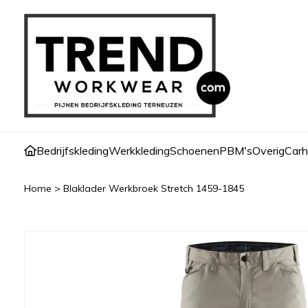
Bedrijfskleding
Werkkleding
Schoenen
PBM's
Overig
Carh
Home
>
Blaklader Werkbroek Stretch 1459-1845