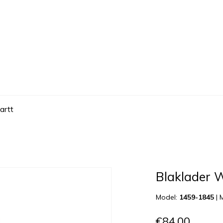
artt
Blaklader 
Model:
1459-1845
|
€84,00