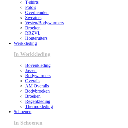
T-shirts
Polo's
Overhemden
Sweaters
Vesten/Bodywarmers
Broeken
RRZVL
Honteruiters
Werkkleding
In Werkkleding
Bovenkleding
Jassen
Bodywarmers
Overalls
AM Overalls
Bodybroeken
Broeken
Regenkleding
Thermokleding
Schoenen
In Schoenen