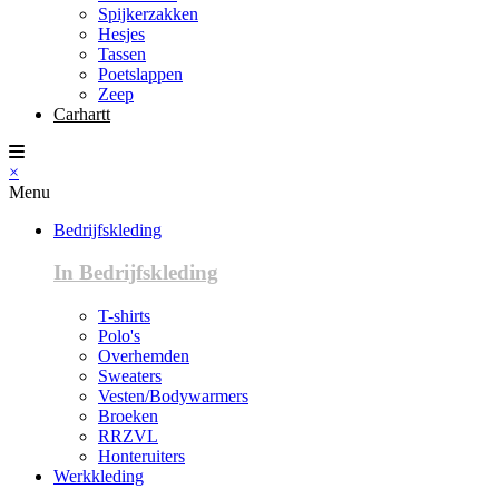
Spijkerzakken
Hesjes
Tassen
Poetslappen
Zeep
Carhartt
×
Menu
Bedrijfskleding
In Bedrijfskleding
T-shirts
Polo's
Overhemden
Sweaters
Vesten/Bodywarmers
Broeken
RRZVL
Honteruiters
Werkkleding