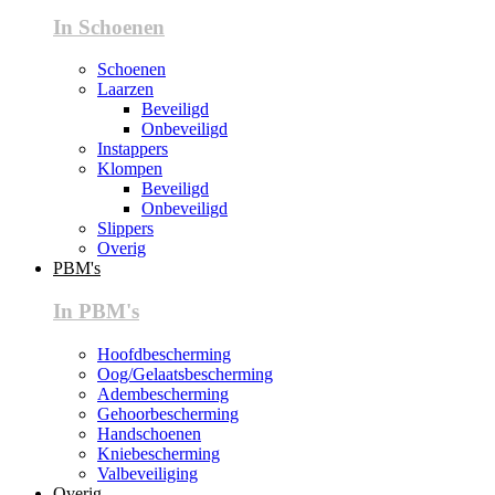
In Schoenen
Schoenen
Laarzen
Beveiligd
Onbeveiligd
Instappers
Klompen
Beveiligd
Onbeveiligd
Slippers
Overig
PBM's
In PBM's
Hoofdbescherming
Oog/Gelaatsbescherming
Adembescherming
Gehoorbescherming
Handschoenen
Kniebescherming
Valbeveiliging
Overig