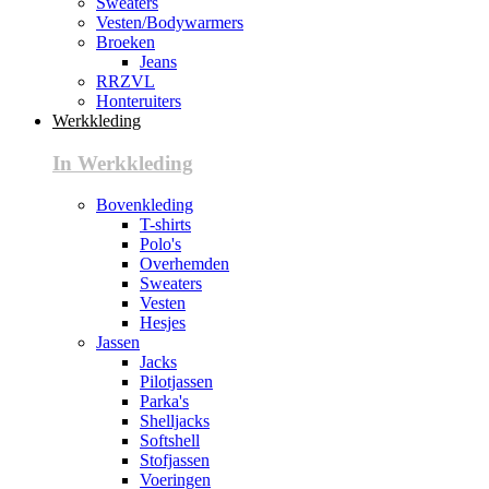
Sweaters
Vesten/Bodywarmers
Broeken
Jeans
RRZVL
Honteruiters
Werkkleding
In Werkkleding
Bovenkleding
T-shirts
Polo's
Overhemden
Sweaters
Vesten
Hesjes
Jassen
Jacks
Pilotjassen
Parka's
Shelljacks
Softshell
Stofjassen
Voeringen