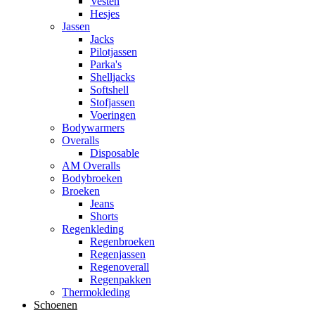
Vesten
Hesjes
Jassen
Jacks
Pilotjassen
Parka's
Shelljacks
Softshell
Stofjassen
Voeringen
Bodywarmers
Overalls
Disposable
AM Overalls
Bodybroeken
Broeken
Jeans
Shorts
Regenkleding
Regenbroeken
Regenjassen
Regenoverall
Regenpakken
Thermokleding
Schoenen