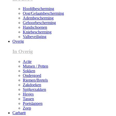
Hoofdbescherming
Oog/Gelaatsbescherming
Adembescherming
Gehoorbescherming
Handschoenen
Kniebescherming
Valbeveiliging
Overig
In Overig
Actie
Mutsen / Petten
Sokken
Ondergoed
Riemen/Bretels
Zakdoeken
Spijkerzakken
Hesjes
Tassen
Poetslappen
Zeep
Carhartt