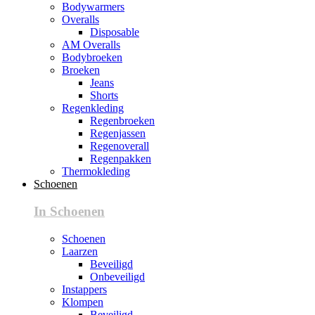
Bodywarmers
Overalls
Disposable
AM Overalls
Bodybroeken
Broeken
Jeans
Shorts
Regenkleding
Regenbroeken
Regenjassen
Regenoverall
Regenpakken
Thermokleding
Schoenen
In Schoenen
Schoenen
Laarzen
Beveiligd
Onbeveiligd
Instappers
Klompen
Beveiligd