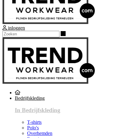
inloggen
Zoeken
Bedrijfskleding
In Bedrijfskleding
T-shirts
Polo's
Overhemden