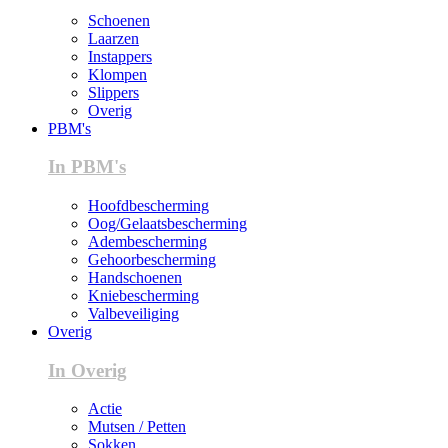
Schoenen
Laarzen
Instappers
Klompen
Slippers
Overig
PBM's
In PBM's
Hoofdbescherming
Oog/Gelaatsbescherming
Adembescherming
Gehoorbescherming
Handschoenen
Kniebescherming
Valbeveiliging
Overig
In Overig
Actie
Mutsen / Petten
Sokken