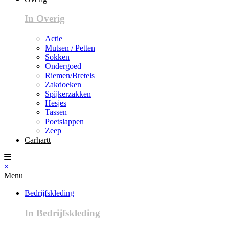
In Overig
Actie
Mutsen / Petten
Sokken
Ondergoed
Riemen/Bretels
Zakdoeken
Spijkerzakken
Hesjes
Tassen
Poetslappen
Zeep
Carhartt
×
Menu
Bedrijfskleding
In Bedrijfskleding