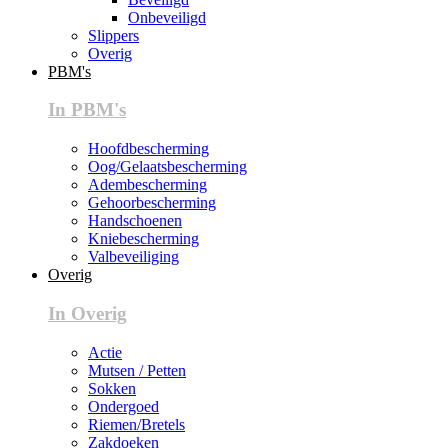
Onbeveiligd
Slippers
Overig
PBM's
In PBM's
Hoofdbescherming
Oog/Gelaatsbescherming
Adembescherming
Gehoorbescherming
Handschoenen
Kniebescherming
Valbeveiliging
Overig
In Overig
Actie
Mutsen / Petten
Sokken
Ondergoed
Riemen/Bretels
Zakdoeken