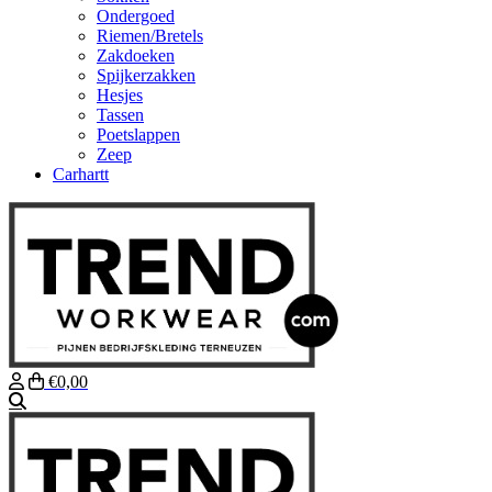
Ondergoed
Riemen/Bretels
Zakdoeken
Spijkerzakken
Hesjes
Tassen
Poetslappen
Zeep
Carhartt
€0,00
Zoeken