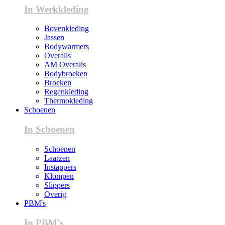
In Werkkleding
Bovenkleding
Jassen
Bodywarmers
Overalls
AM Overalls
Bodybroeken
Broeken
Regenkleding
Thermokleding
Schoenen
In Schoenen
Schoenen
Laarzen
Instappers
Klompen
Slippers
Overig
PBM's
In PBM's