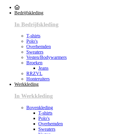
Bedrijfskleding
In Bedrijfskleding
T-shirts
Polo's
Overhemden
Sweaters
Vesten/Bodywarmers
Broeken
Jeans
RRZVL
Honteruiters
Werkkleding
In Werkkleding
Bovenkleding
T-shirts
Polo's
Overhemden
Sweaters