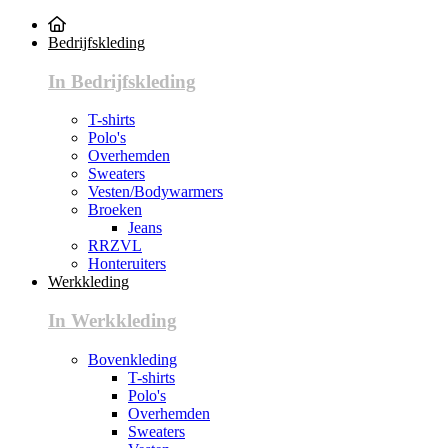
Bedrijfskleding
In Bedrijfskleding
T-shirts
Polo's
Overhemden
Sweaters
Vesten/Bodywarmers
Broeken
Jeans
RRZVL
Honteruiters
Werkkleding
In Werkkleding
Bovenkleding
T-shirts
Polo's
Overhemden
Sweaters