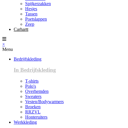
Spijkerzakken
Hesjes
Tassen
Poetslappen
Zeep
Carhartt
×
Menu
Bedrijfskleding
In Bedrijfskleding
T-shirts
Polo's
Overhemden
Sweaters
Vesten/Bodywarmers
Broeken
RRZVL
Honteruiters
Werkkleding