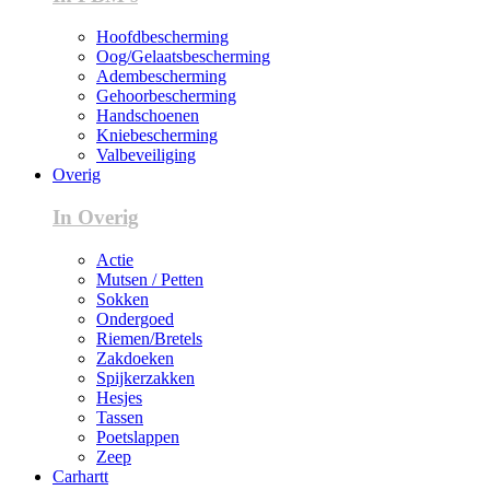
Hoofdbescherming
Oog/Gelaatsbescherming
Adembescherming
Gehoorbescherming
Handschoenen
Kniebescherming
Valbeveiliging
Overig
In Overig
Actie
Mutsen / Petten
Sokken
Ondergoed
Riemen/Bretels
Zakdoeken
Spijkerzakken
Hesjes
Tassen
Poetslappen
Zeep
Carhartt