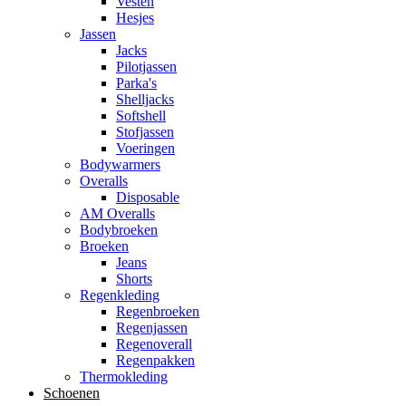
Vesten
Hesjes
Jassen
Jacks
Pilotjassen
Parka's
Shelljacks
Softshell
Stofjassen
Voeringen
Bodywarmers
Overalls
Disposable
AM Overalls
Bodybroeken
Broeken
Jeans
Shorts
Regenkleding
Regenbroeken
Regenjassen
Regenoverall
Regenpakken
Thermokleding
Schoenen