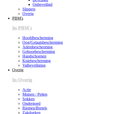
Onbeveiligd
Slippers
Overig
PBM's
In PBM's
Hoofdbescherming
Oog/Gelaatsbescherming
Adembescherming
Gehoorbescherming
Handschoenen
Kniebescherming
Valbeveiliging
Overig
In Overig
Actie
Mutsen / Petten
Sokken
Ondergoed
Riemen/Bretels
Zakdoeken