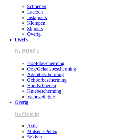
Schoenen
Laarzen
Instappers
Klompen
Slippers
Overig
PBM's
In PBM's
Hoofdbescherming
Oog/Gelaatsbescherming
Adembescherming
Gehoorbescherming
Handschoenen
Kniebescherming
Valbeveiliging
Overig
In Overig
Actie
Mutsen / Petten
Sokken