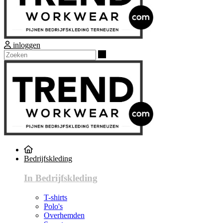
inloggen
Zoeken
Bedrijfskleding
In Bedrijfskleding
T-shirts
Polo's
Overhemden