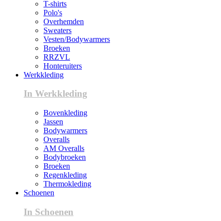
T-shirts
Polo's
Overhemden
Sweaters
Vesten/Bodywarmers
Broeken
RRZVL
Honteruiters
Werkkleding
In Werkkleding
Bovenkleding
Jassen
Bodywarmers
Overalls
AM Overalls
Bodybroeken
Broeken
Regenkleding
Thermokleding
Schoenen
In Schoenen