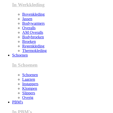
In Werkkleding
Bovenkleding
Jassen
Bodywarmers
Overalls
AM Overalls
Bodybroeken
Broeken
Regenkleding
Thermokleding
Schoenen
In Schoenen
Schoenen
Laarzen
Instappers
Klompen
Slippers
Overig
PBM's
In PBM's