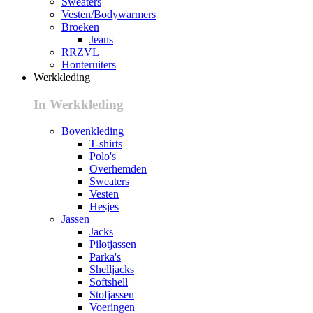
Sweaters
Vesten/Bodywarmers
Broeken
Jeans
RRZVL
Honteruiters
Werkkleding
In Werkkleding
Bovenkleding
T-shirts
Polo's
Overhemden
Sweaters
Vesten
Hesjes
Jassen
Jacks
Pilotjassen
Parka's
Shelljacks
Softshell
Stofjassen
Voeringen