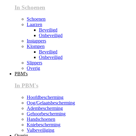
In Schoenen
Schoenen
Laarzen
Beveiligd
Onbeveiligd
Instappers
Klompen
Beveiligd
Onbeveiligd
Slippers
Overig
PBM's
In PBM's
Hoofdbescherming
Oog/Gelaatsbescherming
Adembescherming
Gehoorbescherming
Handschoenen
Kniebescherming
Valbeveiliging
Overig