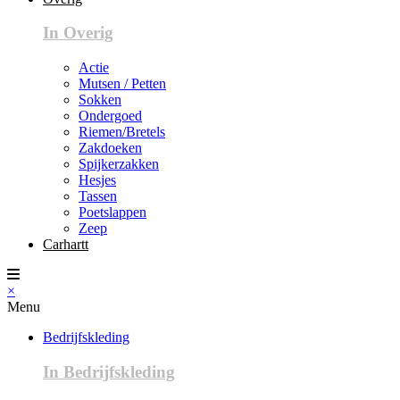
In Overig
Actie
Mutsen / Petten
Sokken
Ondergoed
Riemen/Bretels
Zakdoeken
Spijkerzakken
Hesjes
Tassen
Poetslappen
Zeep
Carhartt
×
Menu
Bedrijfskleding
In Bedrijfskleding