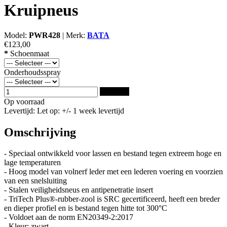
Kruipneus
Model:
PWR428
|
Merk:
BATA
€123,00
*
Schoenmaat
Onderhoudsspray
Bestellen
Op voorraad
Levertijd: Let op: +/- 1 week levertijd
Omschrijving
- Speciaal ontwikkeld voor lassen en bestand tegen extreem hoge en
lage temperaturen
- Hoog model van volnerf leder met een lederen voering en voorzien
van een snelsluiting
- Stalen veiligheidsneus en antipenetratie insert
- TriTech Plus®-rubber-zool is SRC gecertificeerd, heeft een breder
en dieper profiel en is bestand tegen hitte tot 300°C
- Voldoet aan de norm EN20349-2:2017
- Kleur: zwart