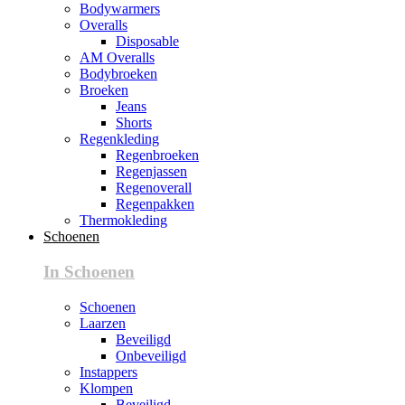
Bodywarmers
Overalls
Disposable
AM Overalls
Bodybroeken
Broeken
Jeans
Shorts
Regenkleding
Regenbroeken
Regenjassen
Regenoverall
Regenpakken
Thermokleding
Schoenen
In Schoenen
Schoenen
Laarzen
Beveiligd
Onbeveiligd
Instappers
Klompen
Beveiligd