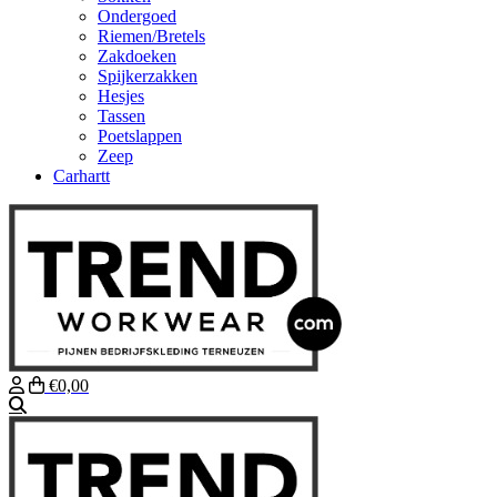
Ondergoed
Riemen/Bretels
Zakdoeken
Spijkerzakken
Hesjes
Tassen
Poetslappen
Zeep
Carhartt
€0,00
Zoeken