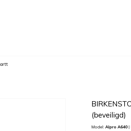
artt
BIRKENSTO
(beveiligd)
Model:
Alpro A640
|