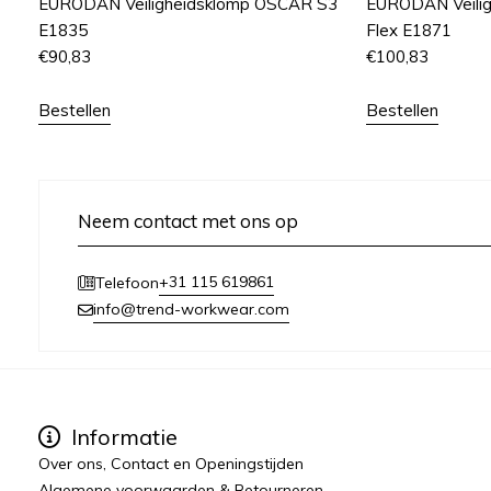
EURODAN Veiligheidsklomp OSCAR S3
EURODAN Veili
E1835
Flex E1871
€
90,83
€
100,83
Bestellen
Bestellen
Neem contact met ons op
+31 115 619861
Telefoon
info@trend-workwear.com
Informatie
Over ons, Contact en Openingstijden
Algemene voorwaarden & Retourneren