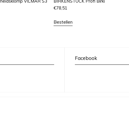
gheidsklomp VILMAR S3
BIRKENSTOCK Profi Birki
€
78,51
Bestellen
Facebook