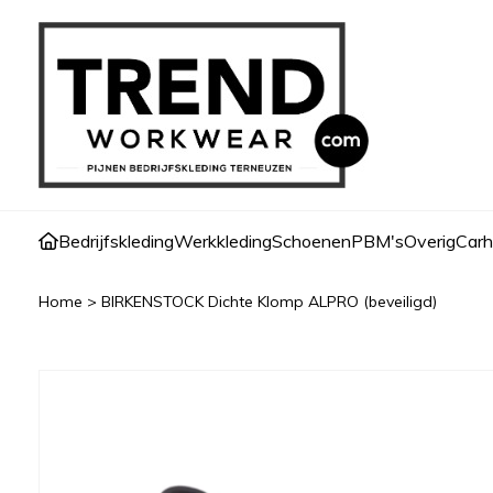
Bedrijfskleding
Werkkleding
Schoenen
PBM's
Overig
Carh
Home
>
BIRKENSTOCK Dichte Klomp ALPRO (beveiligd)