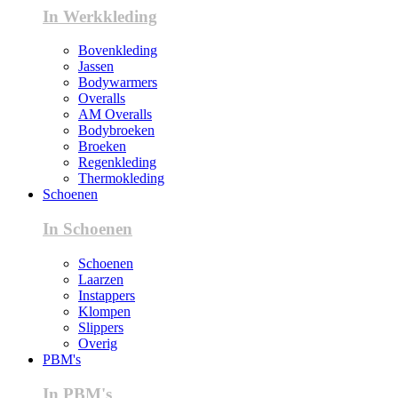
In Werkkleding
Bovenkleding
Jassen
Bodywarmers
Overalls
AM Overalls
Bodybroeken
Broeken
Regenkleding
Thermokleding
Schoenen
In Schoenen
Schoenen
Laarzen
Instappers
Klompen
Slippers
Overig
PBM's
In PBM's