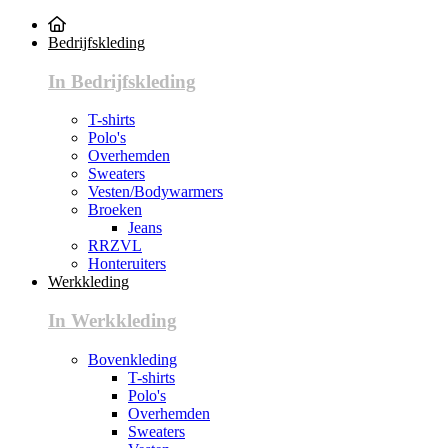
Bedrijfskleding
In Bedrijfskleding
T-shirts
Polo's
Overhemden
Sweaters
Vesten/Bodywarmers
Broeken
Jeans
RRZVL
Honteruiters
Werkkleding
In Werkkleding
Bovenkleding
T-shirts
Polo's
Overhemden
Sweaters