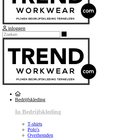
inloggen
Zoeken
Bedrijfskleding
In Bedrijfskleding
T-shirts
Polo's
Overhemden