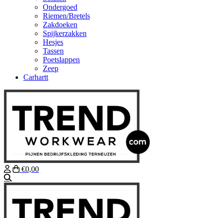
Ondergoed
Riemen/Bretels
Zakdoeken
Spijkerzakken
Hesjes
Tassen
Poetslappen
Zeep
Carhartt
€0,00
Zoeken