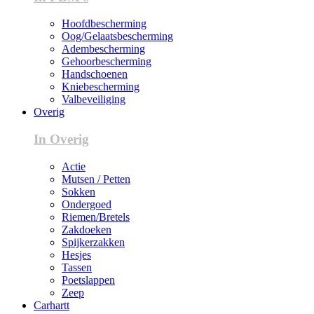
Hoofdbescherming
Oog/Gelaatsbescherming
Adembescherming
Gehoorbescherming
Handschoenen
Kniebescherming
Valbeveiliging
Overig
In Overig
Actie
Mutsen / Petten
Sokken
Ondergoed
Riemen/Bretels
Zakdoeken
Spijkerzakken
Hesjes
Tassen
Poetslappen
Zeep
Carhartt