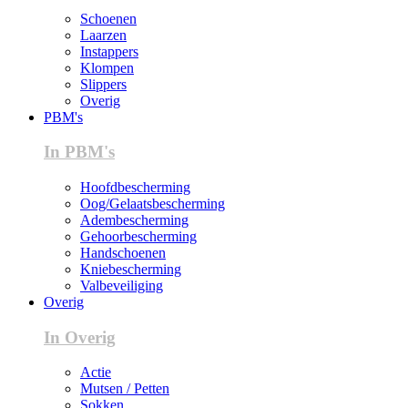
Schoenen
Laarzen
Instappers
Klompen
Slippers
Overig
PBM's
In PBM's
Hoofdbescherming
Oog/Gelaatsbescherming
Adembescherming
Gehoorbescherming
Handschoenen
Kniebescherming
Valbeveiliging
Overig
In Overig
Actie
Mutsen / Petten
Sokken