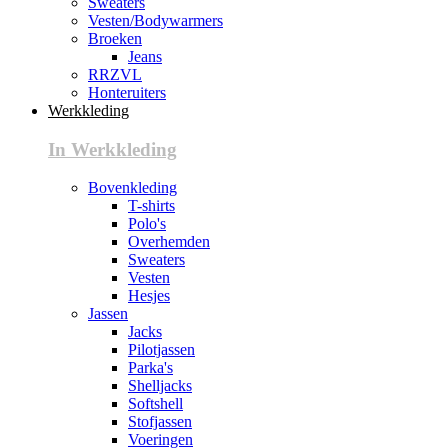
Sweaters
Vesten/Bodywarmers
Broeken
Jeans
RRZVL
Honteruiters
Werkkleding
In Werkkleding
Bovenkleding
T-shirts
Polo's
Overhemden
Sweaters
Vesten
Hesjes
Jassen
Jacks
Pilotjassen
Parka's
Shelljacks
Softshell
Stofjassen
Voeringen