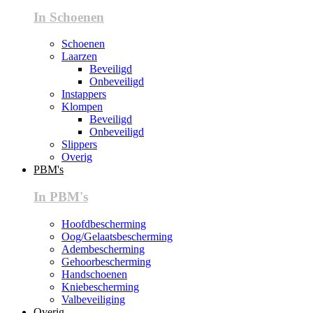
In Schoenen
Schoenen
Laarzen
Beveiligd
Onbeveiligd
Instappers
Klompen
Beveiligd
Onbeveiligd
Slippers
Overig
PBM's
In PBM's
Hoofdbescherming
Oog/Gelaatsbescherming
Adembescherming
Gehoorbescherming
Handschoenen
Kniebescherming
Valbeveiliging
Overig