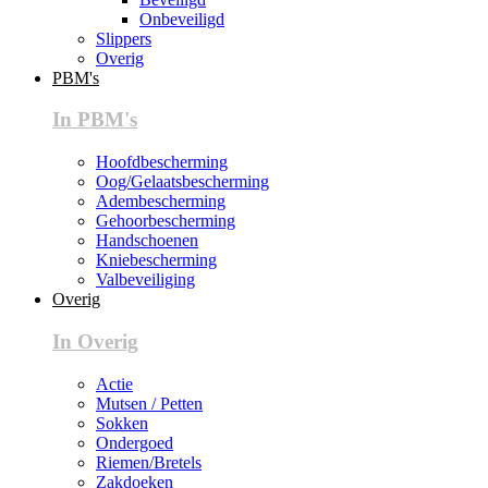
Onbeveiligd
Slippers
Overig
PBM's
In PBM's
Hoofdbescherming
Oog/Gelaatsbescherming
Adembescherming
Gehoorbescherming
Handschoenen
Kniebescherming
Valbeveiliging
Overig
In Overig
Actie
Mutsen / Petten
Sokken
Ondergoed
Riemen/Bretels
Zakdoeken