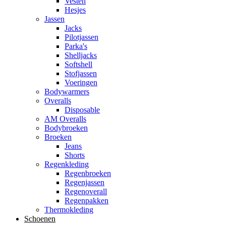
Vesten
Hesjes
Jassen
Jacks
Pilotjassen
Parka's
Shelljacks
Softshell
Stofjassen
Voeringen
Bodywarmers
Overalls
Disposable
AM Overalls
Bodybroeken
Broeken
Jeans
Shorts
Regenkleding
Regenbroeken
Regenjassen
Regenoverall
Regenpakken
Thermokleding
Schoenen