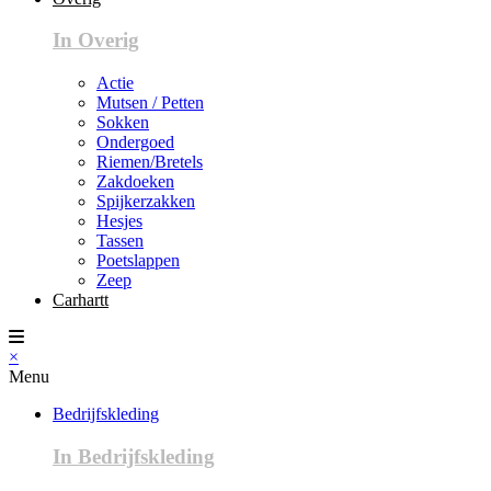
In Overig
Actie
Mutsen / Petten
Sokken
Ondergoed
Riemen/Bretels
Zakdoeken
Spijkerzakken
Hesjes
Tassen
Poetslappen
Zeep
Carhartt
×
Menu
Bedrijfskleding
In Bedrijfskleding