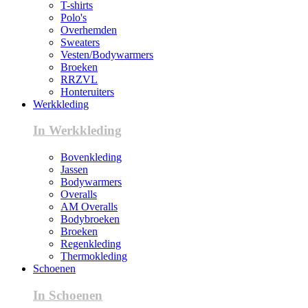
T-shirts
Polo's
Overhemden
Sweaters
Vesten/Bodywarmers
Broeken
RRZVL
Honteruiters
Werkkleding
In Werkkleding
Bovenkleding
Jassen
Bodywarmers
Overalls
AM Overalls
Bodybroeken
Broeken
Regenkleding
Thermokleding
Schoenen
In Schoenen