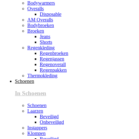
Bodywarmers
Overalls
Disposable
AM Overalls
Bodybroeken
Broeken
Jeans
Shorts
Regenkleding
Regenbroeken
Regenjassen
Regenoverall
Regenpakken
Thermokleding
Schoenen
In Schoenen
Schoenen
Laarzen
Beveiligd
Onbeveiligd
Instappers
Klompen
Beveiligd