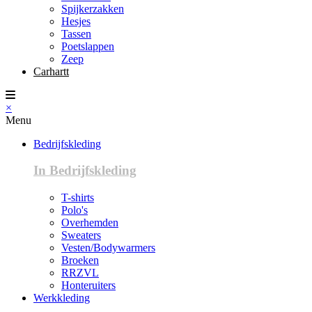
Spijkerzakken
Hesjes
Tassen
Poetslappen
Zeep
Carhartt
×
Menu
Bedrijfskleding
In Bedrijfskleding
T-shirts
Polo's
Overhemden
Sweaters
Vesten/Bodywarmers
Broeken
RRZVL
Honteruiters
Werkkleding