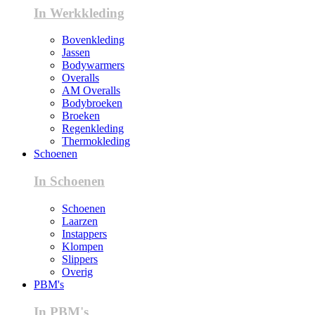
In Werkkleding
Bovenkleding
Jassen
Bodywarmers
Overalls
AM Overalls
Bodybroeken
Broeken
Regenkleding
Thermokleding
Schoenen
In Schoenen
Schoenen
Laarzen
Instappers
Klompen
Slippers
Overig
PBM's
In PBM's