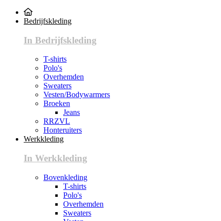
Bedrijfskleding
In Bedrijfskleding
T-shirts
Polo's
Overhemden
Sweaters
Vesten/Bodywarmers
Broeken
Jeans
RRZVL
Honteruiters
Werkkleding
In Werkkleding
Bovenkleding
T-shirts
Polo's
Overhemden
Sweaters