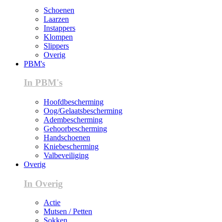
Schoenen
Laarzen
Instappers
Klompen
Slippers
Overig
PBM's
In PBM's
Hoofdbescherming
Oog/Gelaatsbescherming
Adembescherming
Gehoorbescherming
Handschoenen
Kniebescherming
Valbeveiliging
Overig
In Overig
Actie
Mutsen / Petten
Sokken