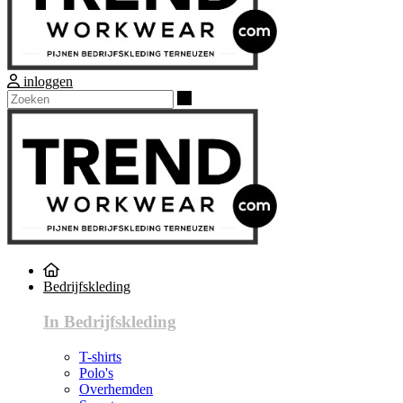
inloggen
Zoeken
Bedrijfskleding
In Bedrijfskleding
T-shirts
Polo's
Overhemden