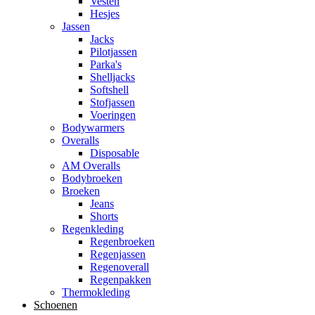
Vesten
Hesjes
Jassen
Jacks
Pilotjassen
Parka's
Shelljacks
Softshell
Stofjassen
Voeringen
Bodywarmers
Overalls
Disposable
AM Overalls
Bodybroeken
Broeken
Jeans
Shorts
Regenkleding
Regenbroeken
Regenjassen
Regenoverall
Regenpakken
Thermokleding
Schoenen