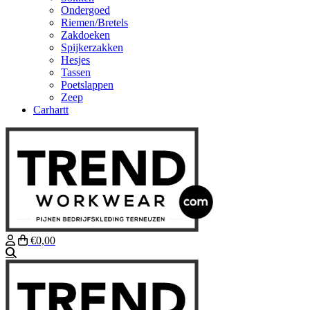
Ondergoed
Riemen/Bretels
Zakdoeken
Spijkerzakken
Hesjes
Tassen
Poetslappen
Zeep
Carhartt
€0,00
Zoeken