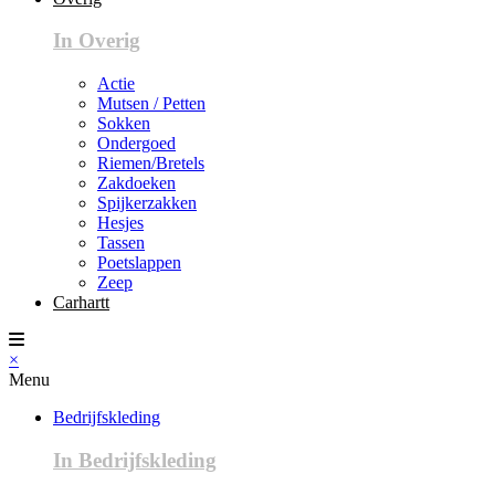
In Overig
Actie
Mutsen / Petten
Sokken
Ondergoed
Riemen/Bretels
Zakdoeken
Spijkerzakken
Hesjes
Tassen
Poetslappen
Zeep
Carhartt
×
Menu
Bedrijfskleding
In Bedrijfskleding