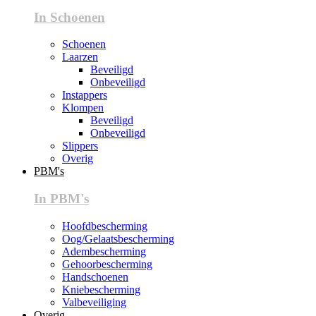
In Schoenen
Schoenen
Laarzen
Beveiligd
Onbeveiligd
Instappers
Klompen
Beveiligd
Onbeveiligd
Slippers
Overig
PBM's
In PBM's
Hoofdbescherming
Oog/Gelaatsbescherming
Adembescherming
Gehoorbescherming
Handschoenen
Kniebescherming
Valbeveiliging
Overig