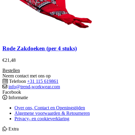
Rode Zakdoeken (per 4 stuks)
€
21,48
Bestellen
Neem contact met ons op
Telefoon
+31 115 619861
info@trend-workwear.com
Facebook
Informatie
Over ons, Contact en Openingstijden
Algemene voorwaarden & Retourneren
Privacy- en cookieverklaring
Extra