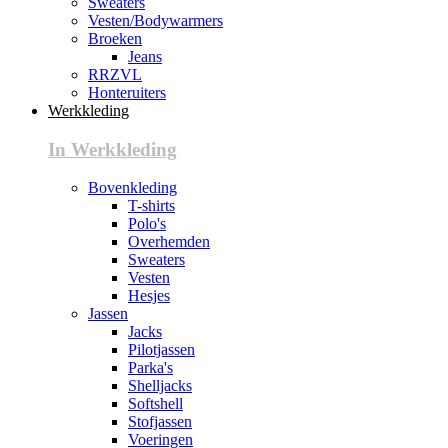
Sweaters
Vesten/Bodywarmers
Broeken
Jeans
RRZVL
Honteruiters
Werkkleding
In Werkkleding
Bovenkleding
T-shirts
Polo's
Overhemden
Sweaters
Vesten
Hesjes
Jassen
Jacks
Pilotjassen
Parka's
Shelljacks
Softshell
Stofjassen
Voeringen