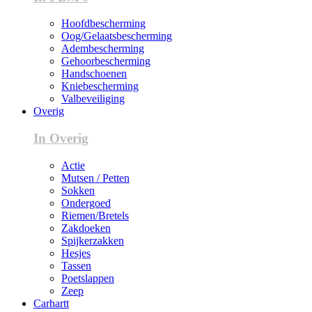
Hoofdbescherming
Oog/Gelaatsbescherming
Adembescherming
Gehoorbescherming
Handschoenen
Kniebescherming
Valbeveiliging
Overig
In Overig
Actie
Mutsen / Petten
Sokken
Ondergoed
Riemen/Bretels
Zakdoeken
Spijkerzakken
Hesjes
Tassen
Poetslappen
Zeep
Carhartt