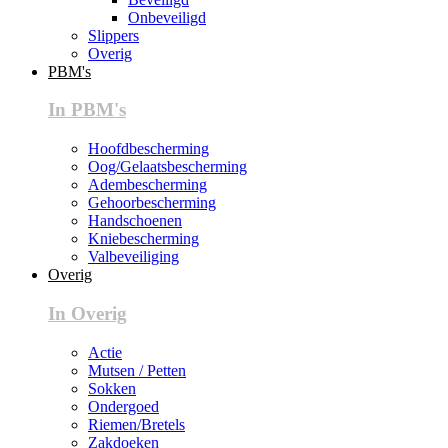
Onbeveiligd
Slippers
Overig
PBM's
In PBM's
Hoofdbescherming
Oog/Gelaatsbescherming
Adembescherming
Gehoorbescherming
Handschoenen
Kniebescherming
Valbeveiliging
Overig
In Overig
Actie
Mutsen / Petten
Sokken
Ondergoed
Riemen/Bretels
Zakdoeken