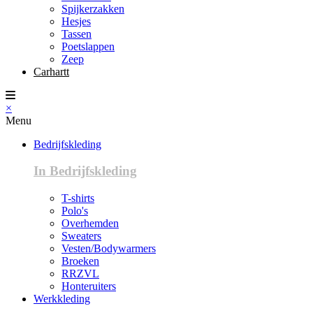
Spijkerzakken
Hesjes
Tassen
Poetslappen
Zeep
Carhartt
×
Menu
Bedrijfskleding
In Bedrijfskleding
T-shirts
Polo's
Overhemden
Sweaters
Vesten/Bodywarmers
Broeken
RRZVL
Honteruiters
Werkkleding