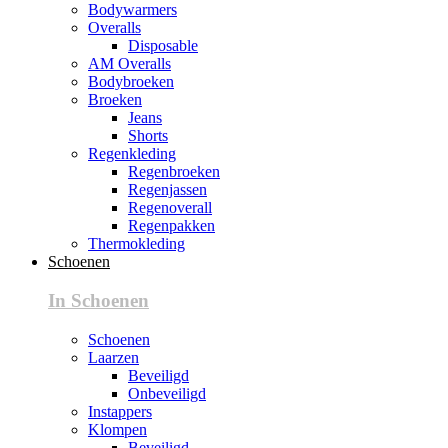
Bodywarmers
Overalls
Disposable
AM Overalls
Bodybroeken
Broeken
Jeans
Shorts
Regenkleding
Regenbroeken
Regenjassen
Regenoverall
Regenpakken
Thermokleding
Schoenen
In Schoenen
Schoenen
Laarzen
Beveiligd
Onbeveiligd
Instappers
Klompen
Beveiligd