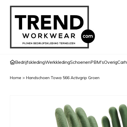
Bedrijfskleding
Werkkleding
Schoenen
PBM's
Overig
Carh
Home
>
Handschoen Towa 566 Activgrip Groen