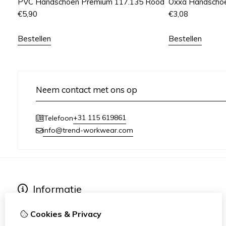
PVC Handschoen Premium 117.135 Rood
Oxxa Handscho
€
5,90
€
3,08
Bestellen
Bestellen
Neem contact met ons op
+31 115 619861
Telefoon
info@trend-workwear.com
Informatie
Over ons, Contact en Openingstijden
Cookies & Privacy
Algemene voorwaarden & Retourneren
Privacy- en cookieverklaring