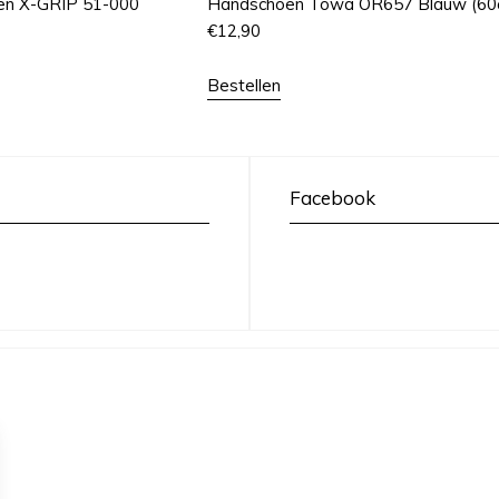
en X-GRIP 51-000
Handschoen Towa OR657 Blauw (60
€
12,90
Bestellen
Facebook