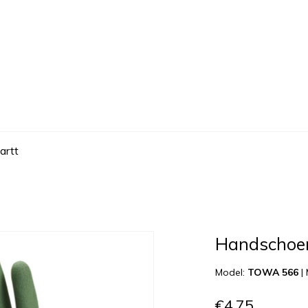
artt
Handschoen
Model:
TOWA 566
|
€4,75