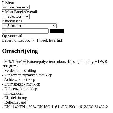
*
Kleur
*
Maat Broek/Overall
Kniekussens
Bestellen
Op voorraad
Levertijd: Let op: +/- 1 week levertijd
Omschrijving
- 80%/19%/1% katoen/polyester/carbon, 4/1 satijnbinding + DWR,
280 gr/m2
- Verdekte ritssluiting
- 2 ingezette zijzakken met klep
- Achterzak met klep
- Duimstokzak met klep
- Dijbeenzak met klep
- Kniezakken
- Elastiek in rug
- Reflectieband
- EN 1149/EN 13034/EN ISO 11611/EN ISO 11612/IEC 61482-2