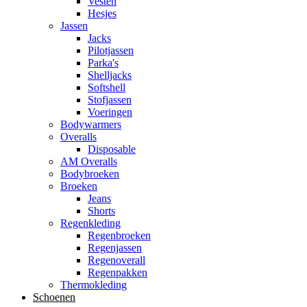
Vesten
Hesjes
Jassen
Jacks
Pilotjassen
Parka's
Shelljacks
Softshell
Stofjassen
Voeringen
Bodywarmers
Overalls
Disposable
AM Overalls
Bodybroeken
Broeken
Jeans
Shorts
Regenkleding
Regenbroeken
Regenjassen
Regenoverall
Regenpakken
Thermokleding
Schoenen