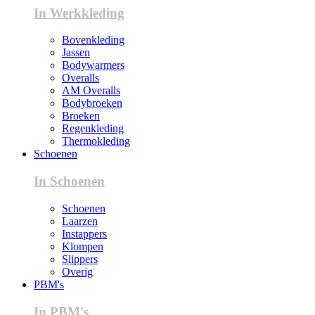
In Werkkleding
Bovenkleding
Jassen
Bodywarmers
Overalls
AM Overalls
Bodybroeken
Broeken
Regenkleding
Thermokleding
Schoenen
In Schoenen
Schoenen
Laarzen
Instappers
Klompen
Slippers
Overig
PBM's
In PBM's