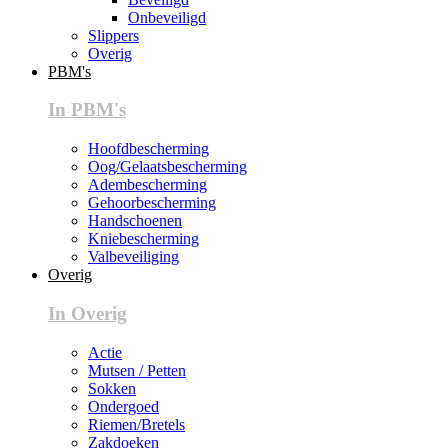
Onbeveiligd
Slippers
Overig
PBM's
In PBM's
Hoofdbescherming
Oog/Gelaatsbescherming
Adembescherming
Gehoorbescherming
Handschoenen
Kniebescherming
Valbeveiliging
Overig
In Overig
Actie
Mutsen / Petten
Sokken
Ondergoed
Riemen/Bretels
Zakdoeken