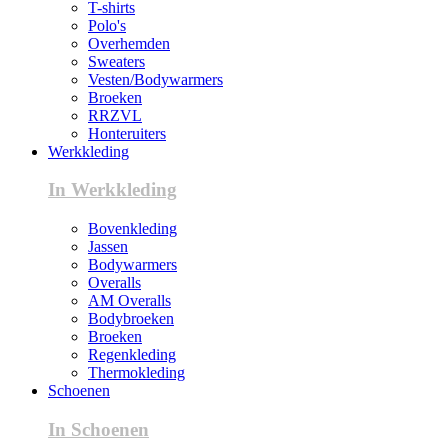
T-shirts
Polo's
Overhemden
Sweaters
Vesten/Bodywarmers
Broeken
RRZVL
Honteruiters
Werkkleding
In Werkkleding
Bovenkleding
Jassen
Bodywarmers
Overalls
AM Overalls
Bodybroeken
Broeken
Regenkleding
Thermokleding
Schoenen
In Schoenen