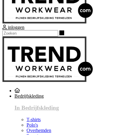
inloggen
Zoeken
Bedrijfskleding
In Bedrijfskleding
T-shirts
Polo's
Overhemden