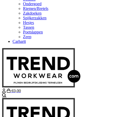
Ondergoed
Riemen/Bretels
Zakdoeken
Spijkerzakken
Hesjes
Tassen
Poetslappen
Zeep
Carhartt
€0,00
Zoeken