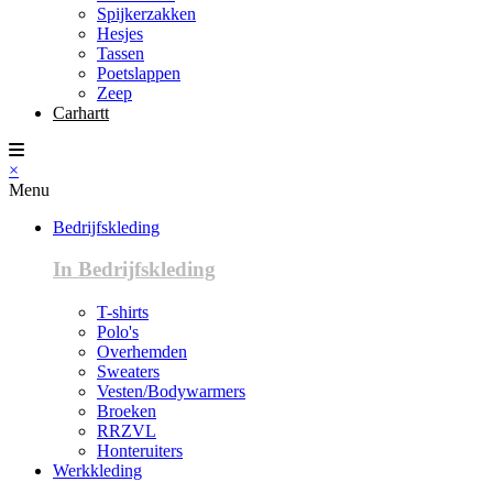
Spijkerzakken
Hesjes
Tassen
Poetslappen
Zeep
Carhartt
×
Menu
Bedrijfskleding
In Bedrijfskleding
T-shirts
Polo's
Overhemden
Sweaters
Vesten/Bodywarmers
Broeken
RRZVL
Honteruiters
Werkkleding