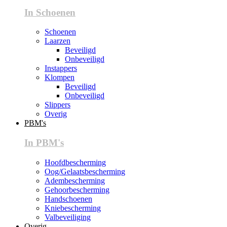
In Schoenen
Schoenen
Laarzen
Beveiligd
Onbeveiligd
Instappers
Klompen
Beveiligd
Onbeveiligd
Slippers
Overig
PBM's
In PBM's
Hoofdbescherming
Oog/Gelaatsbescherming
Adembescherming
Gehoorbescherming
Handschoenen
Kniebescherming
Valbeveiliging
Overig