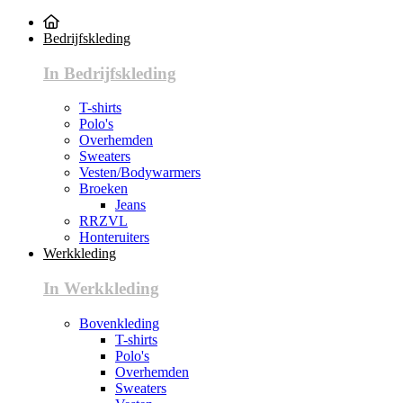
Bedrijfskleding
In Bedrijfskleding
T-shirts
Polo's
Overhemden
Sweaters
Vesten/Bodywarmers
Broeken
Jeans
RRZVL
Honteruiters
Werkkleding
In Werkkleding
Bovenkleding
T-shirts
Polo's
Overhemden
Sweaters