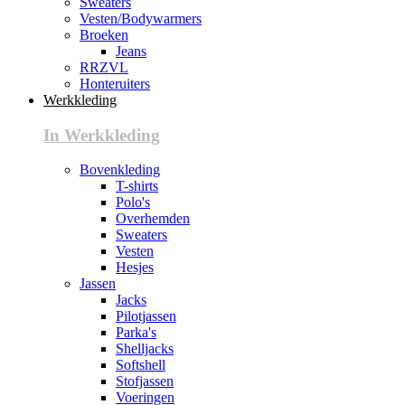
Sweaters
Vesten/Bodywarmers
Broeken
Jeans
RRZVL
Honteruiters
Werkkleding
In Werkkleding
Bovenkleding
T-shirts
Polo's
Overhemden
Sweaters
Vesten
Hesjes
Jassen
Jacks
Pilotjassen
Parka's
Shelljacks
Softshell
Stofjassen
Voeringen