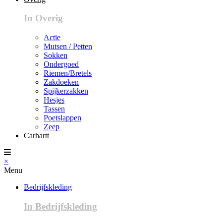
In Overig
Actie
Mutsen / Petten
Sokken
Ondergoed
Riemen/Bretels
Zakdoeken
Spijkerzakken
Hesjes
Tassen
Poetslappen
Zeep
Carhartt
×
Menu
Bedrijfskleding
In Bedrijfskleding