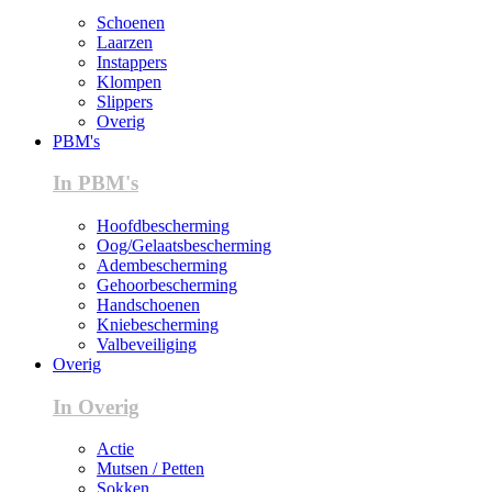
Schoenen
Laarzen
Instappers
Klompen
Slippers
Overig
PBM's
In PBM's
Hoofdbescherming
Oog/Gelaatsbescherming
Adembescherming
Gehoorbescherming
Handschoenen
Kniebescherming
Valbeveiliging
Overig
In Overig
Actie
Mutsen / Petten
Sokken