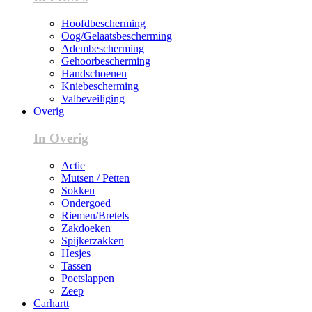
Hoofdbescherming
Oog/Gelaatsbescherming
Adembescherming
Gehoorbescherming
Handschoenen
Kniebescherming
Valbeveiliging
Overig
In Overig
Actie
Mutsen / Petten
Sokken
Ondergoed
Riemen/Bretels
Zakdoeken
Spijkerzakken
Hesjes
Tassen
Poetslappen
Zeep
Carhartt