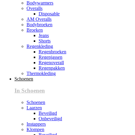
Bodywarmers
Overalls
Disposable
AM Overalls
Bodybroeken
Broeken
Jeans
Shorts
Regenkleding
Regenbroeken
Regenjassen
Regenoverall
Regenpakken
Thermokleding
Schoenen
In Schoenen
Schoenen
Laarzen
Beveiligd
Onbeveiligd
Instappers
Klompen
Beveiligd