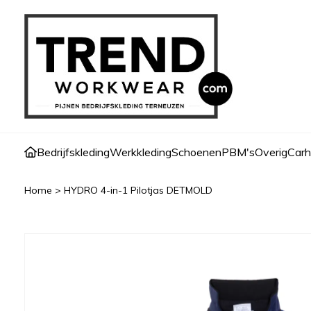
Bedrijfskleding
Werkkleding
Schoenen
PBM's
Overig
Carh
Home
>
HYDRO 4-in-1 Pilotjas DETMOLD