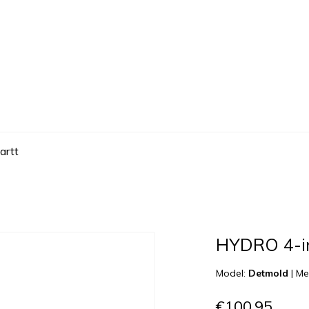
artt
HYDRO 4-i
Model:
Detmold
|
Me
€100,95