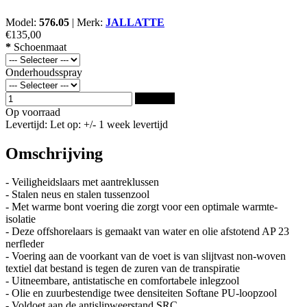
Model:
576.05
|
Merk:
JALLATTE
€135,00
*
Schoenmaat
Onderhoudsspray
Bestellen
Op voorraad
Levertijd: Let op: +/- 1 week levertijd
Omschrijving
- Veiligheidslaars met aantreklussen
- Stalen neus en stalen tussenzool
- Met warme bont voering die zorgt voor een optimale warmte-
isolatie
- Deze offshorelaars is gemaakt van water en olie afstotend AP 23
nerfleder
- Voering aan de voorkant van de voet is van slijtvast non-woven
textiel dat bestand is tegen de zuren van de transpiratie
- Uitneembare, antistatische en comfortabele inlegzool
- Olie en zuurbestendige twee densiteiten Softane PU-loopzool
- Voldoet aan de antislipweerstand SRC