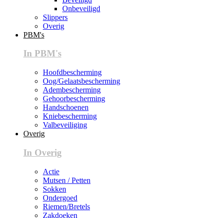
Onbeveiligd
Slippers
Overig
PBM's
In PBM's
Hoofdbescherming
Oog/Gelaatsbescherming
Adembescherming
Gehoorbescherming
Handschoenen
Kniebescherming
Valbeveiliging
Overig
In Overig
Actie
Mutsen / Petten
Sokken
Ondergoed
Riemen/Bretels
Zakdoeken