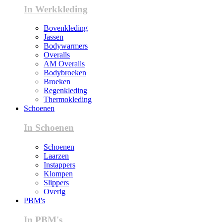
In Werkkleding
Bovenkleding
Jassen
Bodywarmers
Overalls
AM Overalls
Bodybroeken
Broeken
Regenkleding
Thermokleding
Schoenen
In Schoenen
Schoenen
Laarzen
Instappers
Klompen
Slippers
Overig
PBM's
In PBM's