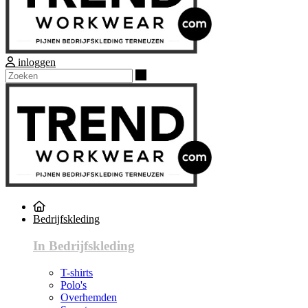
inloggen
Zoeken
Bedrijfskleding
In Bedrijfskleding
T-shirts
Polo's
Overhemden