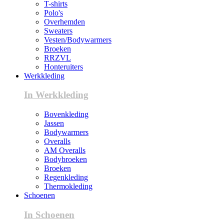
T-shirts
Polo's
Overhemden
Sweaters
Vesten/Bodywarmers
Broeken
RRZVL
Honteruiters
Werkkleding
In Werkkleding
Bovenkleding
Jassen
Bodywarmers
Overalls
AM Overalls
Bodybroeken
Broeken
Regenkleding
Thermokleding
Schoenen
In Schoenen