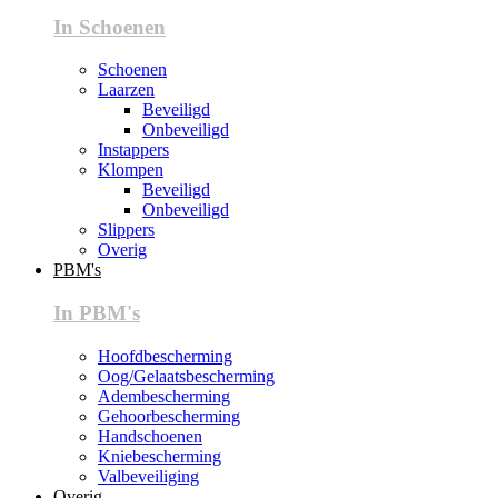
In Schoenen
Schoenen
Laarzen
Beveiligd
Onbeveiligd
Instappers
Klompen
Beveiligd
Onbeveiligd
Slippers
Overig
PBM's
In PBM's
Hoofdbescherming
Oog/Gelaatsbescherming
Adembescherming
Gehoorbescherming
Handschoenen
Kniebescherming
Valbeveiliging
Overig