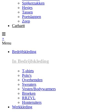
Spijkerzakken
Hesjes
Tassen
Poetslappen
Zeep
Carhartt
×
Menu
Bedrijfskleding
In Bedrijfskleding
T-shirts
Polo's
Overhemden
Sweaters
Vesten/Bodywarmers
Broeken
RRZVL
Honteruiters
Werkkleding