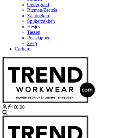
Ondergoed
Riemen/Bretels
Zakdoeken
Spijkerzakken
Hesjes
Tassen
Poetslappen
Zeep
Carhartt
€0,00
Zoeken