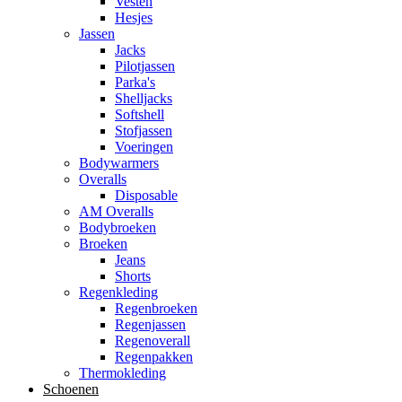
Vesten
Hesjes
Jassen
Jacks
Pilotjassen
Parka's
Shelljacks
Softshell
Stofjassen
Voeringen
Bodywarmers
Overalls
Disposable
AM Overalls
Bodybroeken
Broeken
Jeans
Shorts
Regenkleding
Regenbroeken
Regenjassen
Regenoverall
Regenpakken
Thermokleding
Schoenen