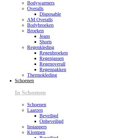
Bodywarmers
Overalls
Disposable
AM Overalls
Bodybroeken
Broeken
Jeans
Shorts
Regenkleding
Regenbroeken
Regenjassen
Regenoverall
Regenpakken
Thermokleding
Schoenen
In Schoenen
Schoenen
Laarzen
Beveiligd
Onbeveiligd
Instappers
Klompen
Beveiligd