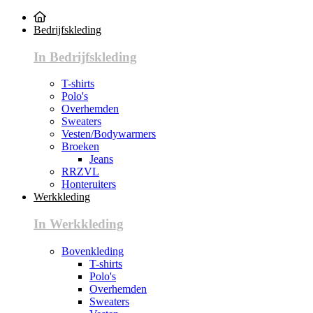
Bedrijfskleding
In Bedrijfskleding
T-shirts
Polo's
Overhemden
Sweaters
Vesten/Bodywarmers
Broeken
Jeans
RRZVL
Honteruiters
Werkkleding
In Werkkleding
Bovenkleding
T-shirts
Polo's
Overhemden
Sweaters