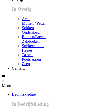
In Overig
Actie
Mutsen / Petten
Sokken
Ondergoed
Riemen/Bretels
Zakdoeken
Spijkerzakken
Hesjes
Tassen
Poetslappen
Zeep
Carhartt
×
Menu
Bedrijfskleding
In Bedrijfskleding