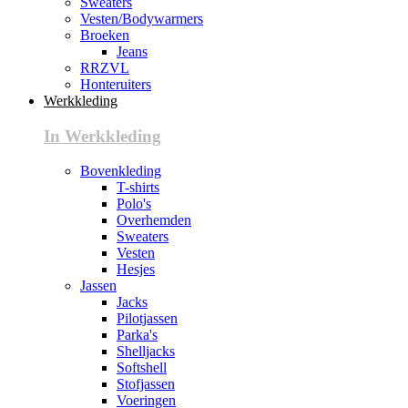
Sweaters
Vesten/Bodywarmers
Broeken
Jeans
RRZVL
Honteruiters
Werkkleding
In Werkkleding
Bovenkleding
T-shirts
Polo's
Overhemden
Sweaters
Vesten
Hesjes
Jassen
Jacks
Pilotjassen
Parka's
Shelljacks
Softshell
Stofjassen
Voeringen