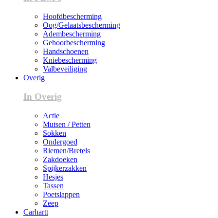
Hoofdbescherming
Oog/Gelaatsbescherming
Adembescherming
Gehoorbescherming
Handschoenen
Kniebescherming
Valbeveiliging
Overig
In Overig
Actie
Mutsen / Petten
Sokken
Ondergoed
Riemen/Bretels
Zakdoeken
Spijkerzakken
Hesjes
Tassen
Poetslappen
Zeep
Carhartt