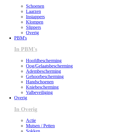
Schoenen
Laarzen
Instappers
Klompen
Slippers
Overig
PBM's
In PBM's
Hoofdbescherming
Oog/Gelaatsbescherming
Adembescherming
Gehoorbescherming
Handschoenen
Kniebescherming
Valbeveiliging
Overig
In Overig
Actie
Mutsen / Petten
Sokken