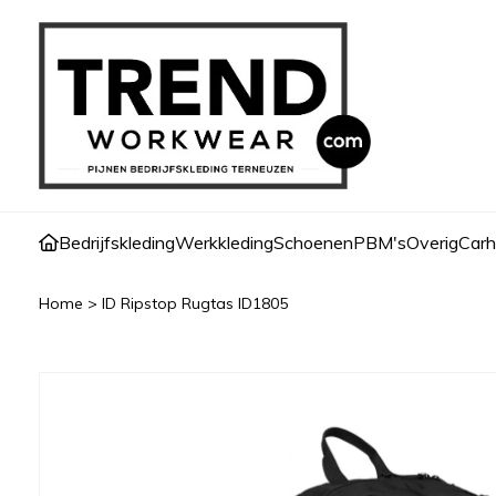
Bedrijfskleding
Werkkleding
Schoenen
PBM's
Overig
Carh
Home
>
ID Ripstop Rugtas ID1805