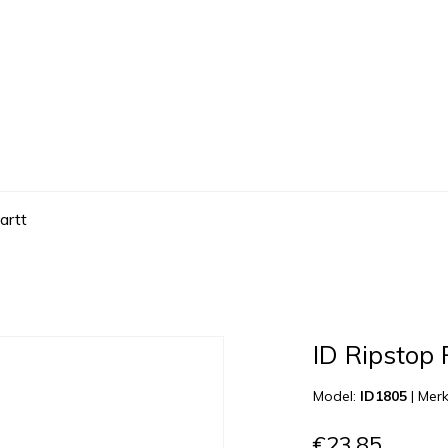
artt
ID Ripstop
Model:
ID1805
|
Mer
€23,85