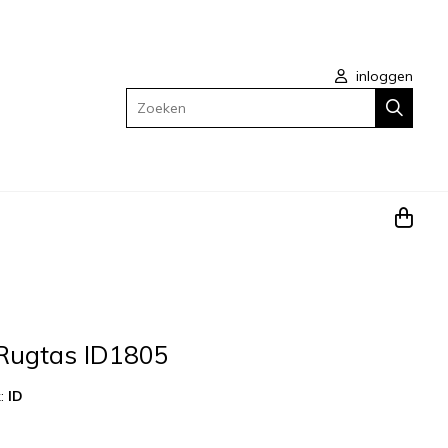
inloggen
Zoeken
 Rugtas ID1805
k:
ID