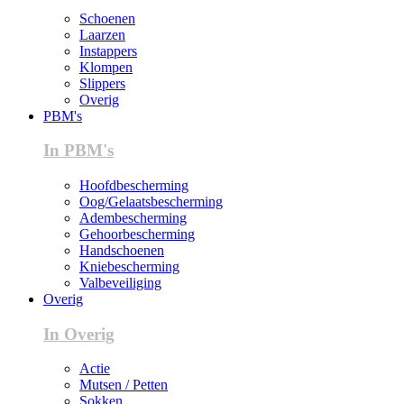
Schoenen
Laarzen
Instappers
Klompen
Slippers
Overig
PBM's
In PBM's
Hoofdbescherming
Oog/Gelaatsbescherming
Adembescherming
Gehoorbescherming
Handschoenen
Kniebescherming
Valbeveiliging
Overig
In Overig
Actie
Mutsen / Petten
Sokken