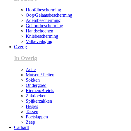
Hoofdbescherming
Oog/Gelaatsbescherming
Adembescherming
Gehoorbescherming
Handschoenen
Kniebescherming
Valbeveiliging
Overig
In Overig
Actie
Mutsen / Petten
Sokken
Ondergoed
Riemen/Bretels
Zakdoeken
Spijkerzakken
Hesjes
Tassen
Poetslappen
Zeep
Carhartt