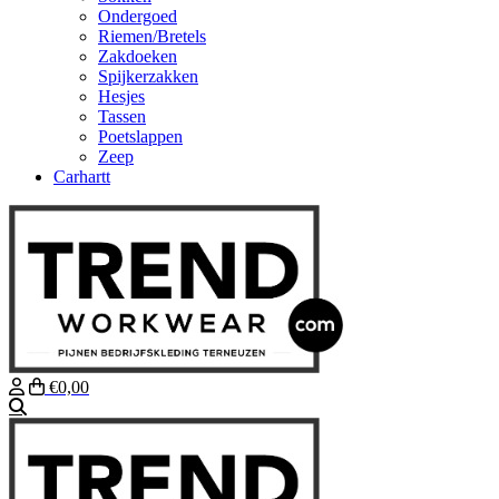
Ondergoed
Riemen/Bretels
Zakdoeken
Spijkerzakken
Hesjes
Tassen
Poetslappen
Zeep
Carhartt
€0,00
Zoeken