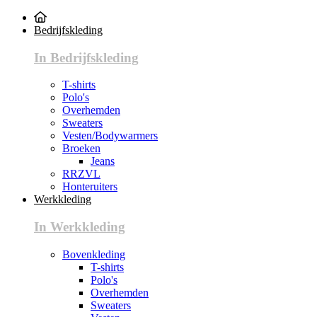
Bedrijfskleding
In Bedrijfskleding
T-shirts
Polo's
Overhemden
Sweaters
Vesten/Bodywarmers
Broeken
Jeans
RRZVL
Honteruiters
Werkkleding
In Werkkleding
Bovenkleding
T-shirts
Polo's
Overhemden
Sweaters