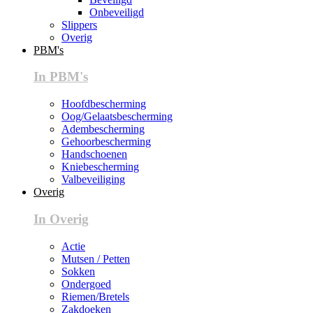
Onbeveiligd
Slippers
Overig
PBM's
In PBM's
Hoofdbescherming
Oog/Gelaatsbescherming
Adembescherming
Gehoorbescherming
Handschoenen
Kniebescherming
Valbeveiliging
Overig
In Overig
Actie
Mutsen / Petten
Sokken
Ondergoed
Riemen/Bretels
Zakdoeken