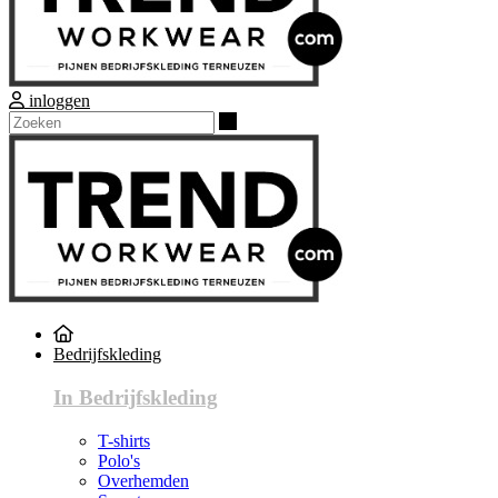
inloggen
Zoeken
Bedrijfskleding
In Bedrijfskleding
T-shirts
Polo's
Overhemden