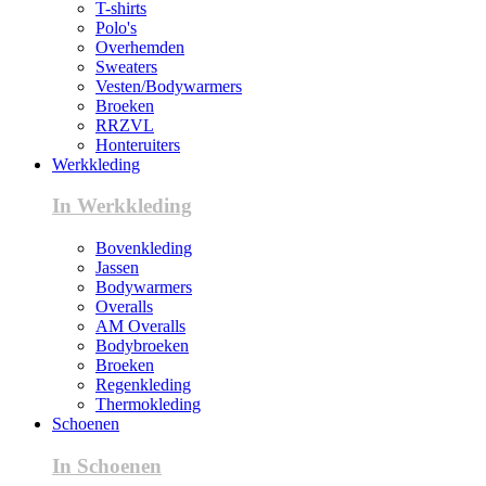
T-shirts
Polo's
Overhemden
Sweaters
Vesten/Bodywarmers
Broeken
RRZVL
Honteruiters
Werkkleding
In Werkkleding
Bovenkleding
Jassen
Bodywarmers
Overalls
AM Overalls
Bodybroeken
Broeken
Regenkleding
Thermokleding
Schoenen
In Schoenen