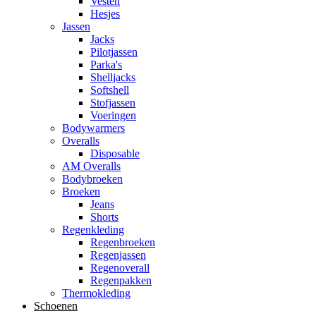
Vesten
Hesjes
Jassen
Jacks
Pilotjassen
Parka's
Shelljacks
Softshell
Stofjassen
Voeringen
Bodywarmers
Overalls
Disposable
AM Overalls
Bodybroeken
Broeken
Jeans
Shorts
Regenkleding
Regenbroeken
Regenjassen
Regenoverall
Regenpakken
Thermokleding
Schoenen