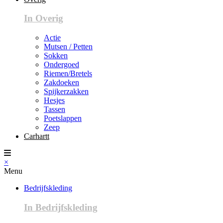
In Overig
Actie
Mutsen / Petten
Sokken
Ondergoed
Riemen/Bretels
Zakdoeken
Spijkerzakken
Hesjes
Tassen
Poetslappen
Zeep
Carhartt
×
Menu
Bedrijfskleding
In Bedrijfskleding