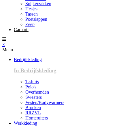
Spijkerzakken
Hesjes
Tassen
Poetslappen
Zeep
Carhartt
×
Menu
Bedrijfskleding
In Bedrijfskleding
T-shirts
Polo's
Overhemden
Sweaters
Vesten/Bodywarmers
Broeken
RRZVL
Honteruiters
Werkkleding