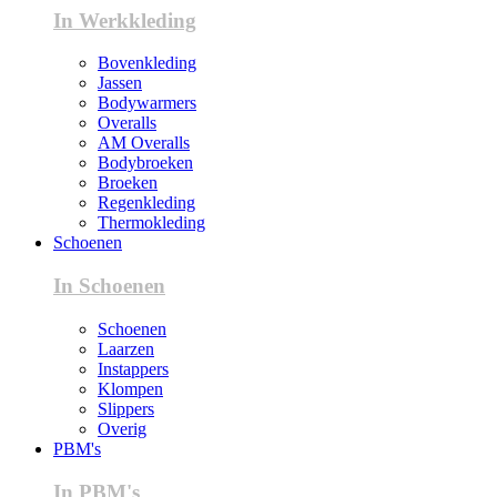
In Werkkleding
Bovenkleding
Jassen
Bodywarmers
Overalls
AM Overalls
Bodybroeken
Broeken
Regenkleding
Thermokleding
Schoenen
In Schoenen
Schoenen
Laarzen
Instappers
Klompen
Slippers
Overig
PBM's
In PBM's