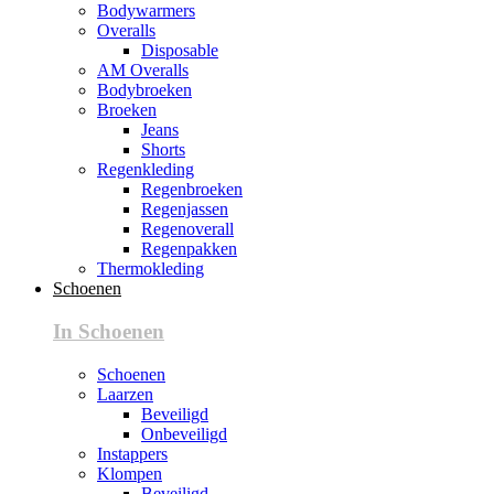
Bodywarmers
Overalls
Disposable
AM Overalls
Bodybroeken
Broeken
Jeans
Shorts
Regenkleding
Regenbroeken
Regenjassen
Regenoverall
Regenpakken
Thermokleding
Schoenen
In Schoenen
Schoenen
Laarzen
Beveiligd
Onbeveiligd
Instappers
Klompen
Beveiligd