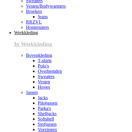
Sweaters
Vesten/Bodywarmers
Broeken
Jeans
RRZVL
Honteruiters
Werkkleding
In Werkkleding
Bovenkleding
T-shirts
Polo's
Overhemden
Sweaters
Vesten
Hesjes
Jassen
Jacks
Pilotjassen
Parka's
Shelljacks
Softshell
Stofjassen
Voeringen