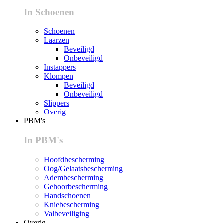
In Schoenen
Schoenen
Laarzen
Beveiligd
Onbeveiligd
Instappers
Klompen
Beveiligd
Onbeveiligd
Slippers
Overig
PBM's
In PBM's
Hoofdbescherming
Oog/Gelaatsbescherming
Adembescherming
Gehoorbescherming
Handschoenen
Kniebescherming
Valbeveiliging
Overig